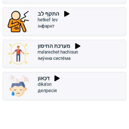
התקף לב
hetkef lev
інфаркт
מערכת החיסון
ma'arechet hachisun
іму́нна систе́ма
דִּכָּאוֹן
dika'on
депресія