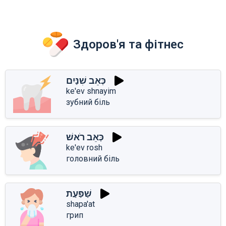
Здоров'я та фітнес
כְּאֵב שִׁנַּיִם
ke'ev shnayim
зубний біль
כְּאֵב רֹאשׁ
ke'ev rosh
головний біль
שַׁפַּעַת
shapa'at
грип