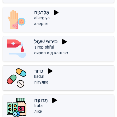
אָלֶרְגִּיָּה
allergiya
алергія
סִירוֹפּ שִׁעוּל
sirop shi'ul
сироп від кашлю
כַּדּוּר
kadur
пігулка
תְּרוּפָה
trufa
ліки