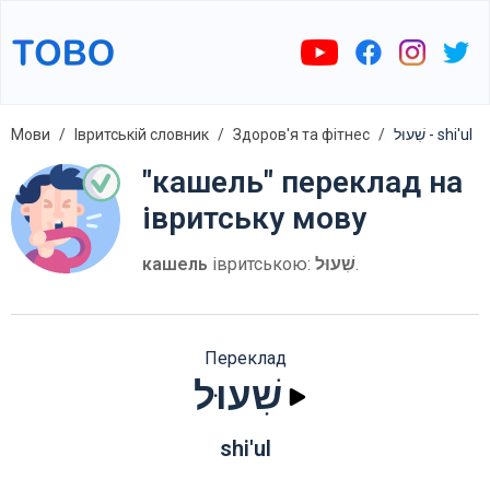
Мови
Івритській словник
Здоров'я та фітнес
שִׁעוּל - shi'ul
"кашель" переклад на
івритську мову
кашель
івритською:
שִׁעוּל
.
Переклад
שִׁעוּל
shi'ul