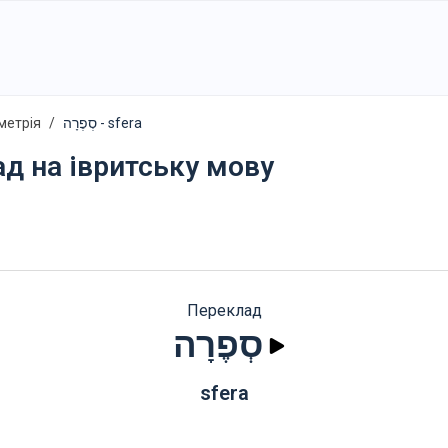
метрія
סְפֶרָה - sfera
ад на івритську мову
Переклад
סְפֶרָה
sfera