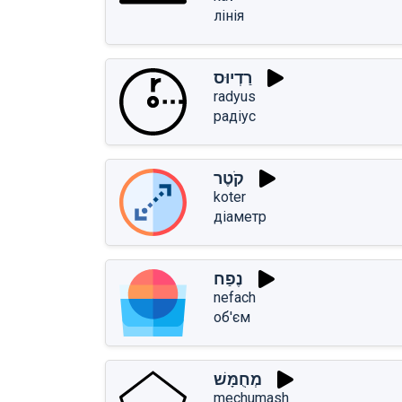
лінія
רַדְיוּס
radyus
радіус
קֹטֶר
koter
діаметр
נֶפַח
nefach
об'єм
מְחֻמָּשׁ
mechumash