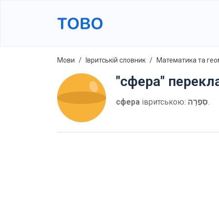
Мови
Івритській словник
Математика та гео
"сфера" перекл
сфера
івритською:
סְפֶרָה
.