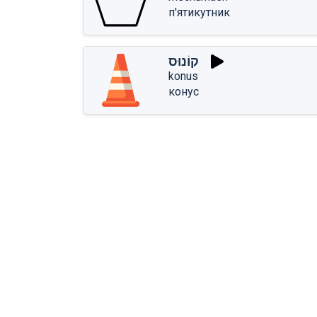
п'ятикутник
קוֹנוּס
konus
конус