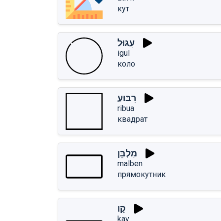
кут
עִגּוּל
igul
коло
רִבּוּעַ
ribua
квадрат
מַלְבֵּן
malben
прямокутник
קַו
kav