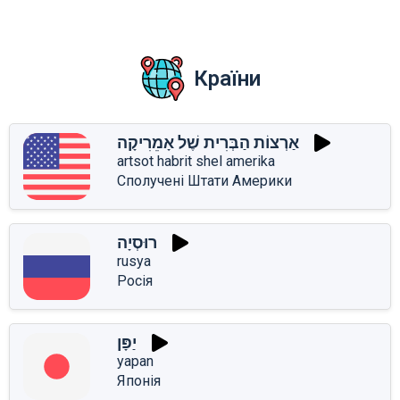
Країни
אַרְצוֹת הַבְּרִית שֶׁל אָמֵרִיקָה
artsot habrit shel amerika
Сполучені Штати Америки
רוּסְיָה
rusya
Росія
יַפָּן
yapan
Японія