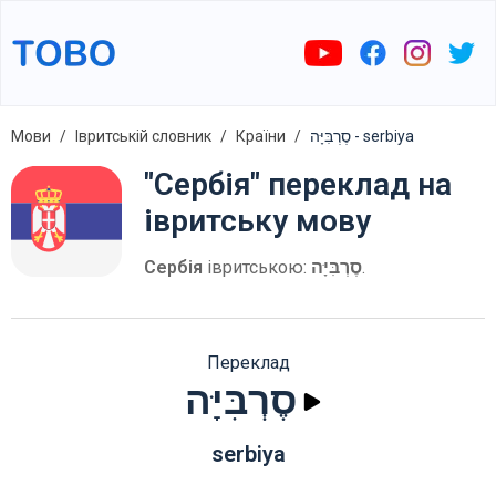
Мови
Івритській словник
Країни
סֶרְבִּיָּה - serbiya
"Сербія" переклад на
івритську мову
Сербія
івритською:
סֶרְבִּיָּה
.
Переклад
סֶרְבִּיָּה
serbiya