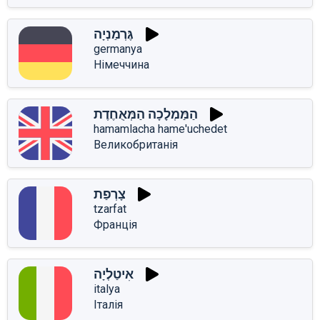
גֶּרְמַנְיָה
germanya
Німеччина
הַמַּמְלָכָה הַמְּאֻחֶדֶת
hamamlacha hame'uchedet
Великобританія
צָרְפַת
tzarfat
Франція
אִיטַלְיָה
italya
Італія