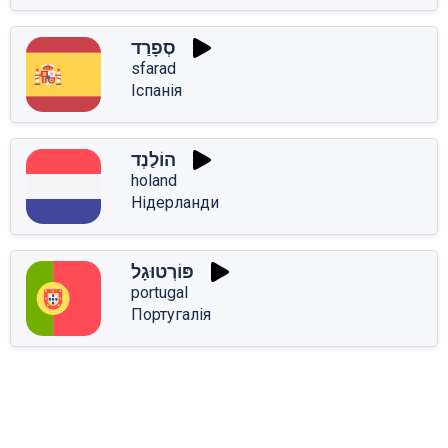
סְפָרַד
sfarad
Іспанія
הוֹלַנְד
holand
Нідерланди
פּוֹרְטוּגָל
portugal
Португалія