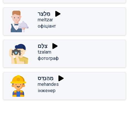
מֶלְצַר
meltzar
офіціант
צַלָּם
tzalam
фотограф
מְהַנְדֵּס
mehandes
інженер