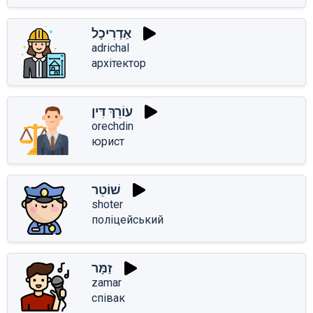
אַדְרִיכָל
adrichal
архітектор
עוֹרֵךְ דִּין
orechdin
юрист
שׁוֹטֵר
shoter
поліцейський
זַמָּר
zamar
співак