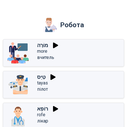
Робота
מוֹרֶה
more
вчитель
טַיָּס
tayas
пілот
רוֹפֵא
rofe
лікар