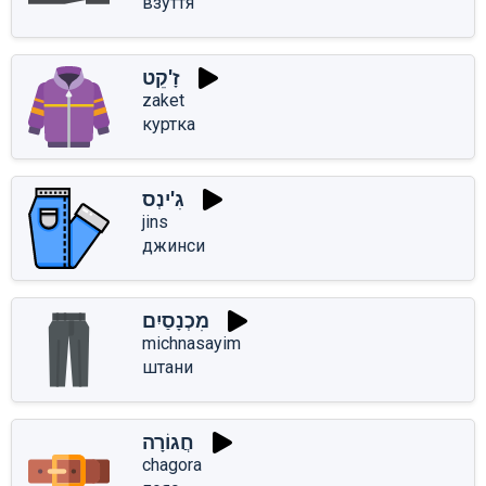
взуття
זָ'קֵט
zaket
куртка
גִ'ינְס
jins
джинси
מִכְנָסַיִם
michnasayim
штани
חֲגוֹרָה
chagora