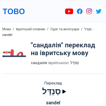
Мови
Івритській словник
Одяг та аксесуари
סַנְדָּל -
sandel
"сандалія" переклад
на івритську мову
сандалія
івритською:
סַנְדָּל
.
Переклад
סַנְדָּל
sandel