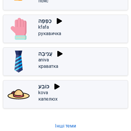
пояс
כְּפָפָה
kfafa
рукавичка
עֲנִיבָה
aniva
краватка
כּוֹבַע
kova
капелюх
Інші теми