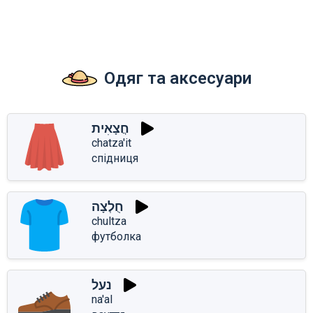
Одяг та аксесуари
חֲצָאִית
chatza'it
спідниця
חֻלְצָה
chultza
футболка
נעל
na'al