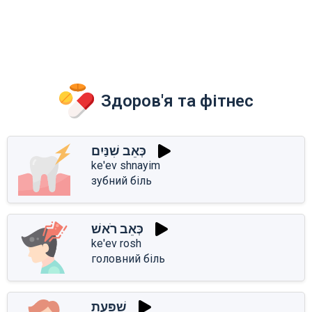
Здоров'я та фітнес
כְּאֵב שִׁנַּיִם
ke'ev shnayim
зубний біль
כְּאֵב רֹאשׁ
ke'ev rosh
головний біль
שַׁפַּעַת