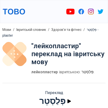
Мови
Івритській словник
Здоров'я та фітнес
פְּלַסְטֵר -
plaster
"лейкопластир"
переклад на івритську
мову
лейкопластир
івритською:
פְּלַסְטֵר
.
Переклад
פְּלַסְטֵר