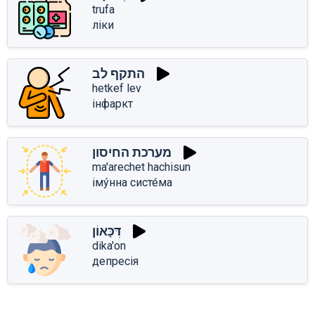
trufa
ліки
התקף לב
hetkef lev
інфаркт
מערכת החיסון
ma'arechet hachisun
іму́нна систе́ма
דִּכָּאוֹן
dika'on
депресія