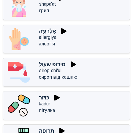
shapa'at
грип
אָלֶרְגִּיָּה
allergiya
алергія
סִירוֹפּ שִׁעוּל
sirop shi'ul
сироп від кашлю
כַּדּוּר
kadur
пігулка
תְּרוּפָה