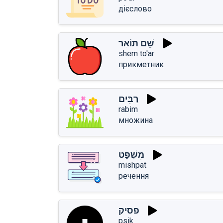
дієслово
שֵׁם תּוֹאַר
shem to'ar
прикметник
רַבִּים
rabim
множина
מִשְׁפָּט
mishpat
речення
פסיק
psik