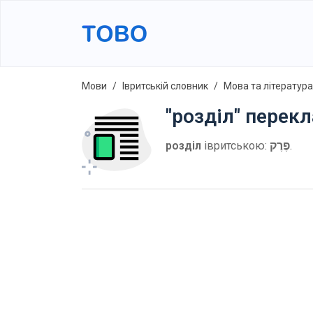
Мови
Івритській словник
Мова та література
"розділ" перекл
розділ
івритською:
פֶּרֶק
.