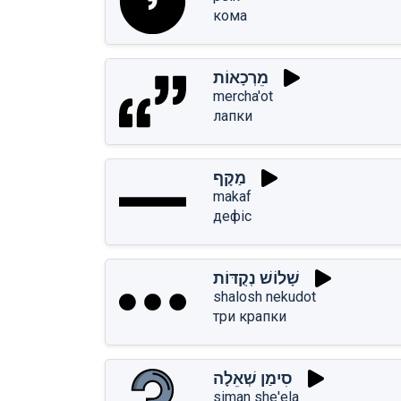
кома
מֵרְכָאוֹת
mercha'ot
лапки
מַקָּף
makaf
дефіс
שָׁלוֹשׁ נְקֻדּוֹת
shalosh nekudot
три крапки
סִימַן שְׁאֵלָה
siman she'ela