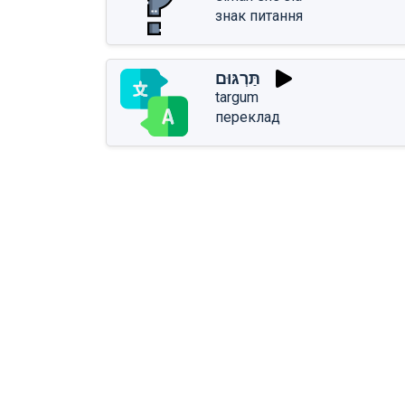
знак питання
תַּרְגּוּם
targum
переклад