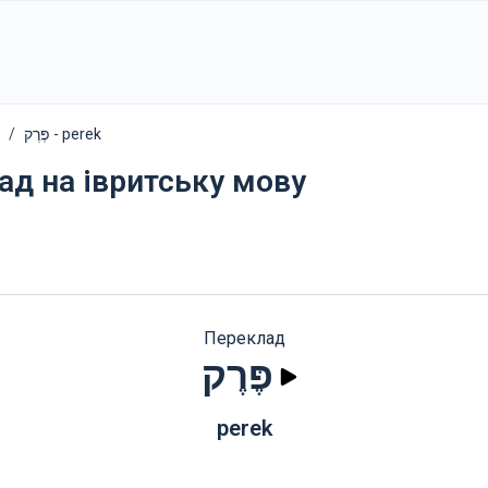
פֶּרֶק - perek
ад на івритську мову
Переклад
פֶּרֶק
perek