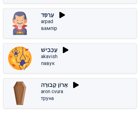
עַרְפָּד
arpad
вампір
עַכָּבִישׁ
akavish
павук
אֲרוֹן קְבוּרָה
aron cvura
труна