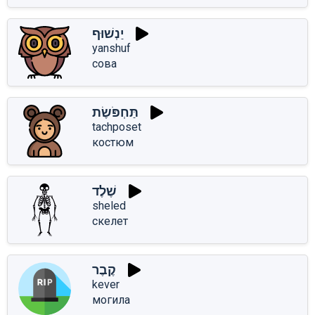
יַנְשׁוּף
yanshuf
сова
תַּחְפֹּשֶׂת
tachposet
костюм
שֶׁלֶד
sheled
скелет
קֶבֶר
kever
могила