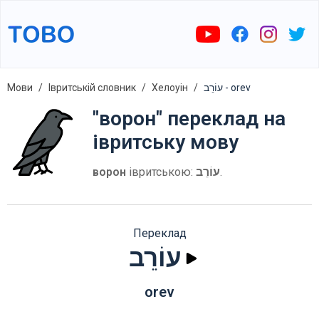
Мови
Івритській словник
Хелоуін
עוֹרֵב - orev
"ворон" переклад на
івритську мову
ворон
івритською:
עוֹרֵב
.
Переклад
עוֹרֵב
orev