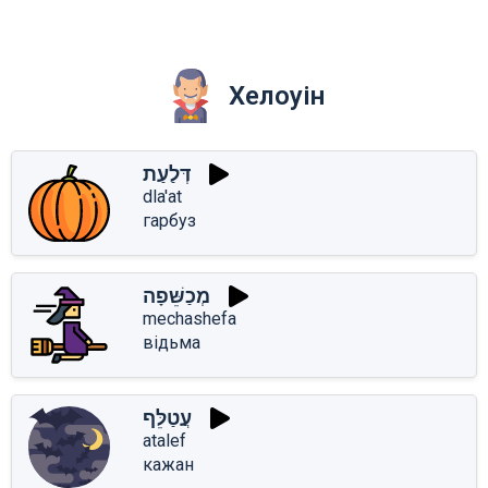
Хелоуін
דְּלַעַת
dla'at
гарбуз
מְכַשֵּׁפָה
mechashefa
відьма
עֲטַלֵּף
atalef
кажан