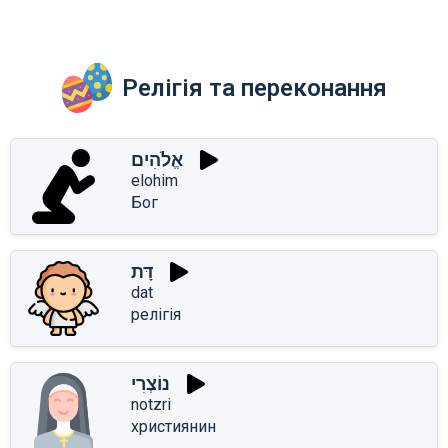
Релігія та переконання
אֱלֹהִים
elohim
Бог
דָּת
dat
релігія
נוֹצְרִי
notzri
християнин