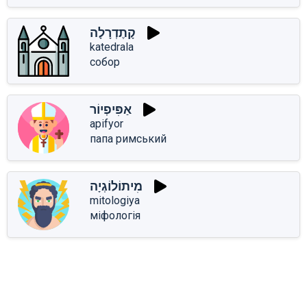
קָתֶדְרָלָה
katedrala
собор
אַפִּיפְיוֹר
apifyor
папа римський
מִיתוֹלוֹגְיָה
mitologiya
міфологія