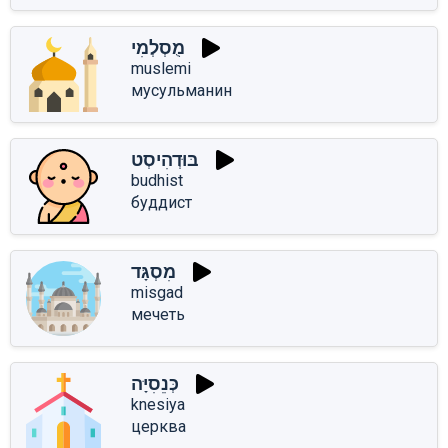
מֻסְלְמִי
muslemi
мусульманин
בּוּדְהִיסְט
budhist
буддист
מִסְגָּד
misgad
мечеть
כְּנֵסִיָּה
knesiya
церква