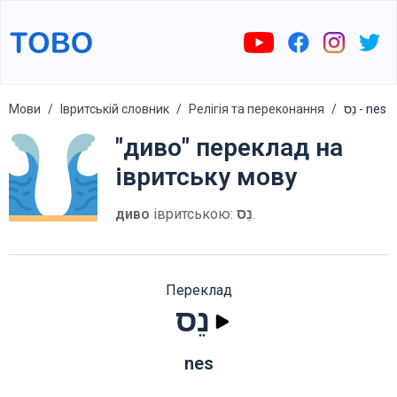
Мови
Івритській словник
Релігія та переконання
נֵס - nes
"диво" переклад на
івритську мову
диво
івритською:
נֵס
.
Переклад
נֵס
nes