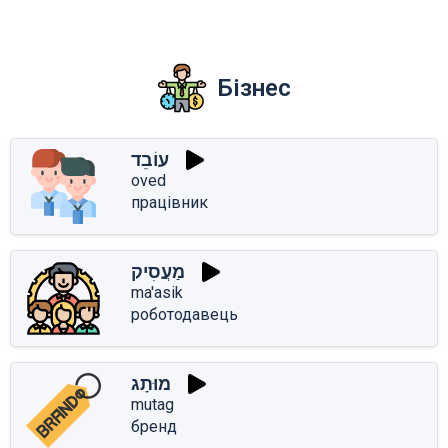
Бізнес
עוֹבֵד
oved
працівник
מַעֲסִיק
ma'asik
роботодавець
מוּתָג
mutag
бренд