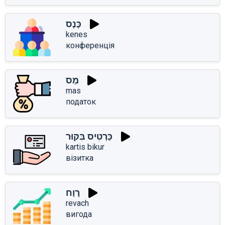
כֶּנֶס
kenes
конференція
מַס
mas
податок
כַּרְטִיס בִּקּוּר
kartis bikur
візитка
רֶוַח
revach
вигода