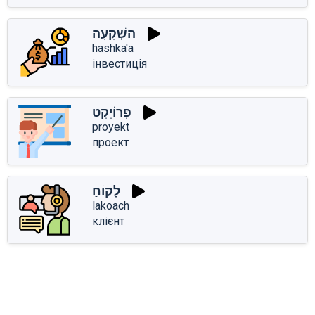
הַשְׁקָעָה
hashka'a
інвестиція
פְּרוֹיֶקְט
proyekt
проект
לָקוֹחַ
lakoach
клієнт