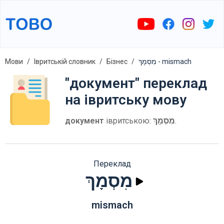
Мови
Івритській словник
Бізнес
מִסְמָךְ - mismach
"документ" переклад
на івритську мову
документ
івритською:
מִסְמָךְ
.
Переклад
מִסְמָךְ
mismach