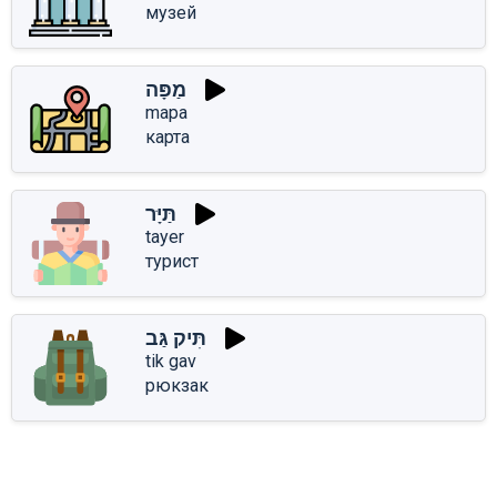
музей
מַפָּה
mapa
карта
תַּיָּר
tayer
турист
תִּיק גַּב
tik gav
рюкзак