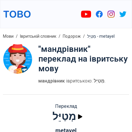
Мови
Івритській словник
Подорож
מְטַיֵּל - metayel
"мандрівник"
переклад на івритську
мову
мандрівник
івритською:
מְטַיֵּל
.
Переклад
מְטַיֵּל
metayel