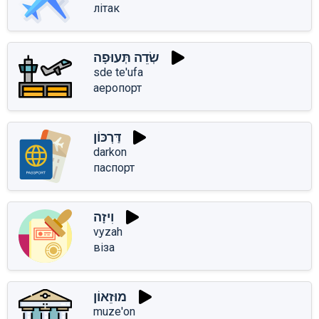
літак
שְׂדֵה תְּעוּפָה
sde te'ufa
аеропорт
דַּרְכּוֹן
darkon
паспорт
וִיזָה
vִyzah
віза
מוּזֵאוֹן
muze'on