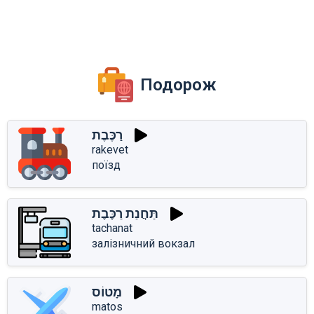
Подорож
רַכֶּבֶת
rakevet
поїзд
תַּחֲנַת רַכֶּבֶת
tachanat
залізничний вокзал
מָטוֹס
matos