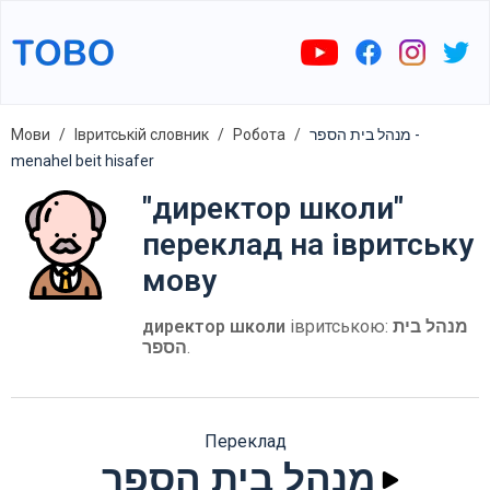
Мови
Івритській словник
Робота
מנהל בית הספר -
menahel beit hisafer
"директор школи"
переклад на івритську
мову
директор школи
івритською:
מנהל בית
הספר
.
Переклад
מנהל בית הספר