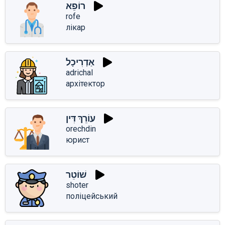
רוֹפֵא
rofe
лікар
אַדְרִיכָל
adrichal
архітектор
עוֹרֵךְ דִּין
orechdin
юрист
שׁוֹטֵר
shoter
поліцейський