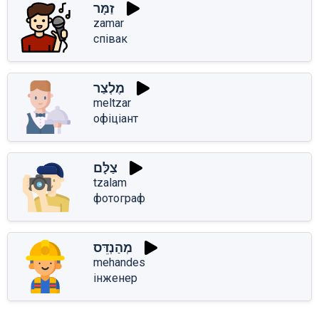
זַמָּר
zamar
співак
מֶלְצַר
meltzar
офіціант
צַלָּם
tzalam
фотограф
מְהַנְדֵּס
mehandes
інженер