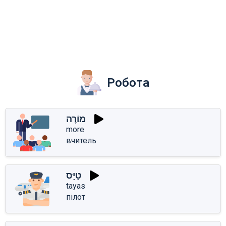
Робота
מוֹרֶה
more
вчитель
טַיָּס
tayas
пілот