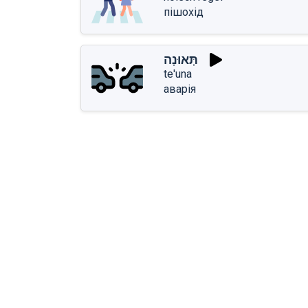
пішохід
תְּאוּנָה
te'una
аварія