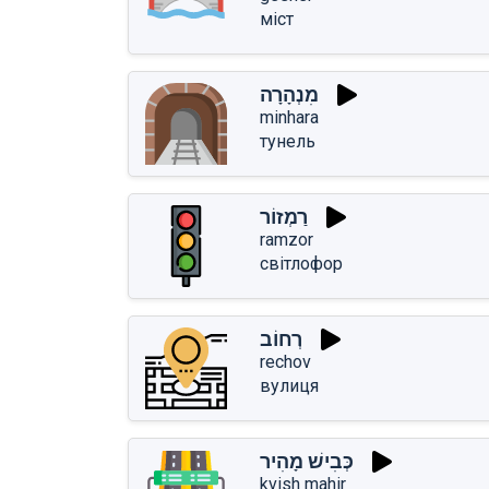
міст
מִנְהָרָה
minhara
тунель
רַמְזוֹר
ramzor
світлофор
רְחוֹב
rechov
вулиця
כְּבִישׁ מָהִיר
kvish mahir