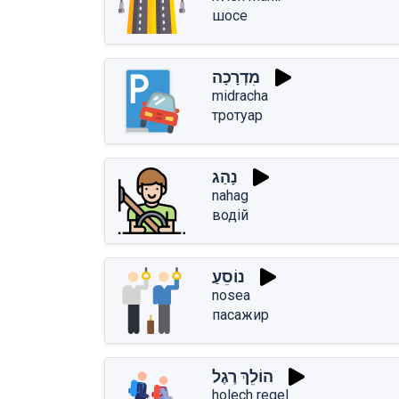
шосе
מִדְרָכָה
midracha
тротуар
נָהַג
nahag
водій
נוֹסֵעַ
nosea
пасажир
הוֹלֵךְ רֶגֶל
holech regel