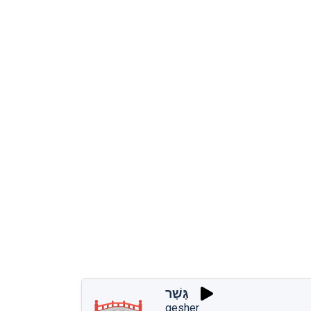
גֶּשֶׁר
gesher