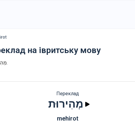
mehirot
реклад на івритську мову
מְהִ
.
Переклад
מְהִירוּת
mehirot