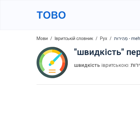
Мови
Івритській словник
Рух
מְהִירוּת - 
"швидкість" пе
швидкість
івритською:
ירוּת