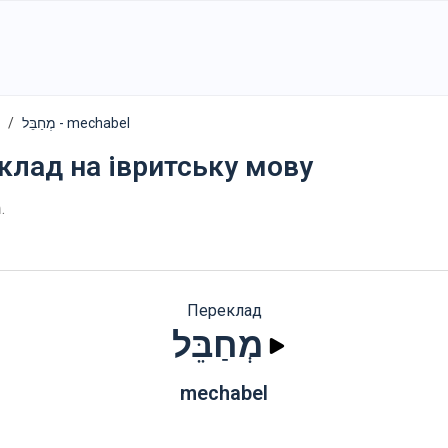
מְחַבֵּל - mechabel
еклад на івритську мову
מ
.
Переклад
מְחַבֵּל
mechabel