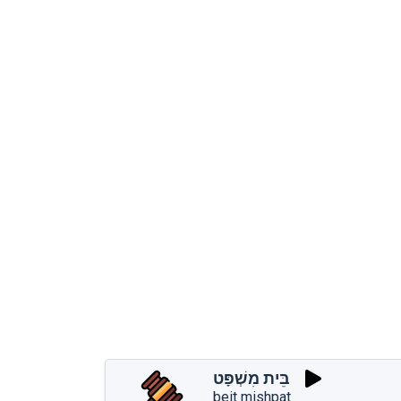
בֵּית מִשְׁפָּט
beit mishpat