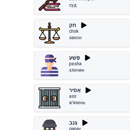
суд
חֹק
chok
закон
פֶּשַׁע
pesha
злочин
אָסִיר
asir
в'язень
גָּנַב
ganav