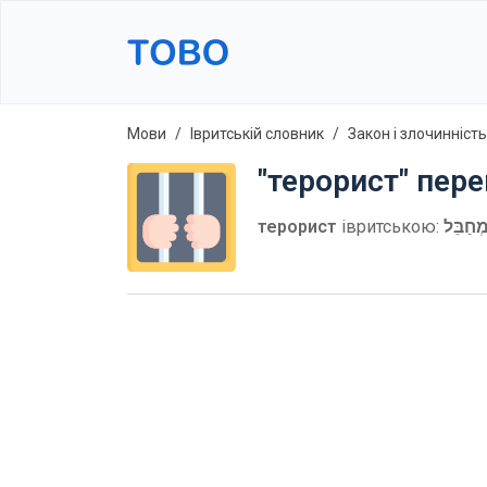
Мови
Івритській словник
Закон і злочинність
"терорист" пер
терорист
івритською:
ְחַבֵּל