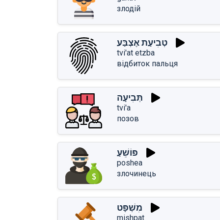
злодій
טְבִיעַת אֶצְבַּע
tvi'at etzba
відбиток пальця
תְּבִיעָה
tvi'a
позов
פּוֹשֵׁעַ
poshea
злочинець
מִשְׁפָּט
mishpat