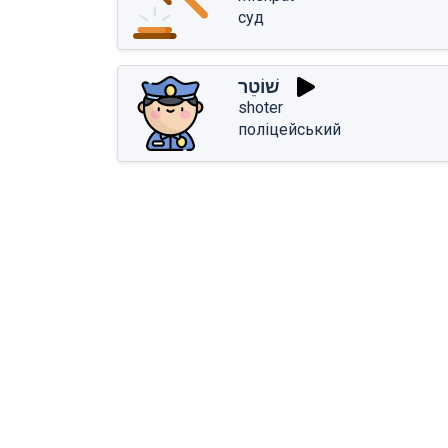
суд
שׁוֹטֵר
shoter
поліцейський