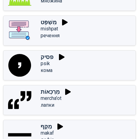
множина
מִשְׁפָּט
mishpat
речення
פסיק
psik
кома
מֵרְכָאוֹת
mercha'ot
лапки
מַקָּף
makaf