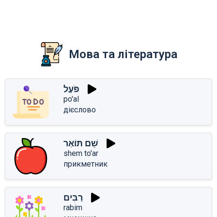
Мова та література
פֹּעַל
po'al
дієслово
שֵׁם תּוֹאַר
shem to'ar
прикметник
רַבִּים
rabim