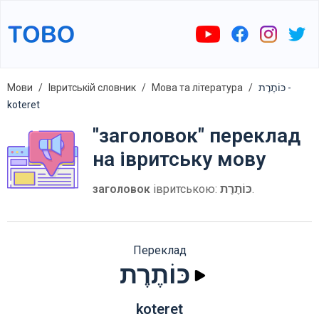
Мови
Івритській словник
Мова та література
כּוֹתֶרֶת -
koteret
"заголовок" переклад
на івритську мову
заголовок
івритською:
כּוֹתֶרֶת
.
Переклад
כּוֹתֶרֶת
koteret