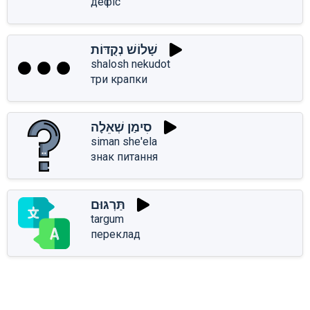
дефіс
שָׁלוֹשׁ נְקֻדּוֹת
shalosh nekudot
три крапки
סִימַן שְׁאֵלָה
siman she'ela
знак питання
תַּרְגּוּם
targum
переклад