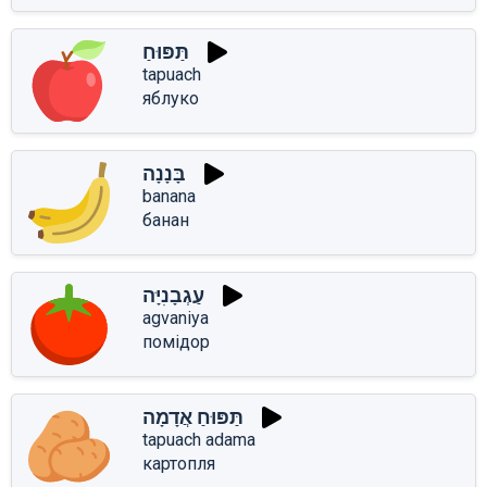
תַּפּוּחַ
tapuach
яблуко
בָּנָנָה
banana
банан
עַגְבָנִיָּה
agvaniya
помідор
תַּפּוּחַ אֲדָמָה
tapuach adama
картопля