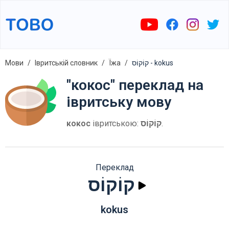
Мови
Івритській словник
Їжа
קוֹקוֹס - kokus
"кокос" переклад на
івритську мову
кокос
івритською:
קוֹקוֹס
.
Переклад
קוֹקוֹס
kokus