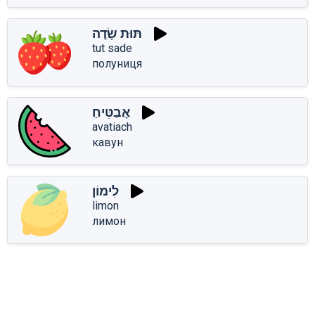
תּוּת שָׂדֶה
tut sade
полуниця
אֲבַטִּיחַ
avatiach
кавун
לִימוֹן
limon
лимон