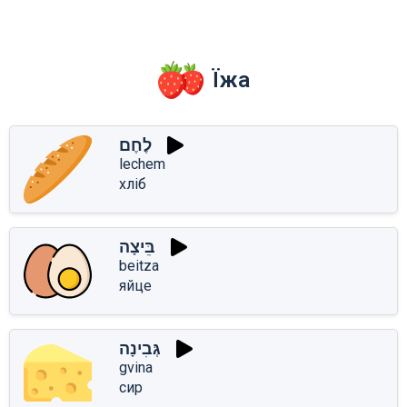
Їжа
לֶחֶם
lechem
хліб
בֵּיצָה
beitza
яйце
גְּבִינָה
gvina
сир