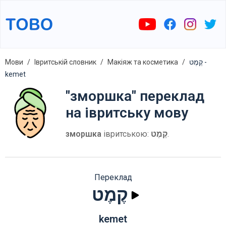
Мови
Івритській словник
Макіяж та косметика
קֶמֶט -
kemet
"зморшка" переклад
на івритську мову
зморшка
івритською:
קֶמֶט
.
Переклад
קֶמֶט
kemet