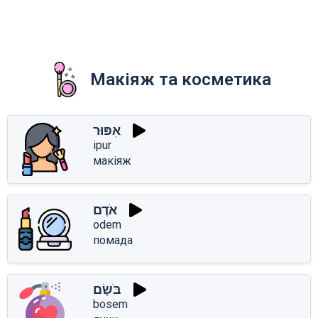
Макіяж та косметика
אִפּוּר
ipur
макіяж
אֹדֶם
odem
помада
בֹּשֶׂם
bosem