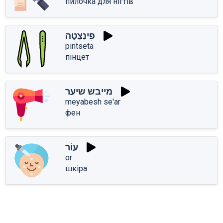
пилочка для нігтів
פִּינְצֶטָה
pintseta
пінцет
מייבש שיער
meyabesh se'ar
фен
עוֹר
or
шкіра