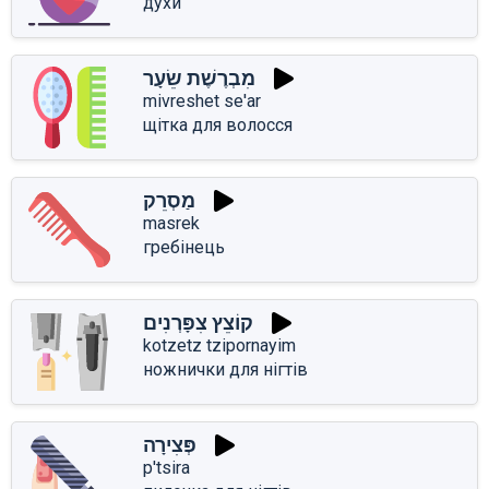
духи
מִבְרֶשֶׁת שֵׂעָר
mivreshet se'ar
щітка для волосся
מַסְרֵק
masrek
гребінець
קוֹצֵץ צִפָּרְנִים
kotzetz tzipornayim
ножнички для нігтів
פְּצִירָה
p'tsira