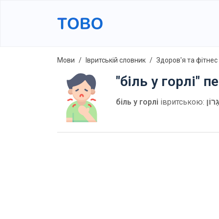
Мови
Івритській словник
Здоров'я та фітнес
"біль у горлі" 
біль у горлі
івритською:
ָרוֹן