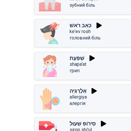
зубний біль
כְּאֵב רֹאשׁ
ke'ev rosh
головний біль
שַׁפַּעַת
shapa'at
грип
אָלֶרְגִּיָּה
allergiya
алергія
סִירוֹפּ שִׁעוּל
sirop shi'ul