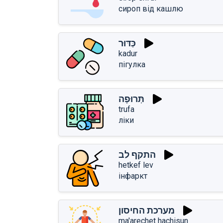
сироп від кашлю
כַּדּוּר
kadur
пігулка
תְּרוּפָה
trufa
ліки
התקף לב
hetkef lev
інфаркт
מערכת החיסון
ma'arechet hachisun