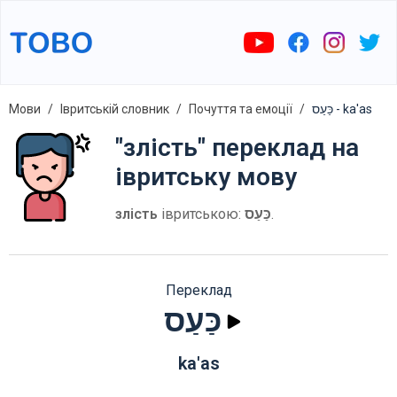
Мови
Івритській словник
Почуття та емоції
כַּעַס - ka'as
"злість" переклад на
івритську мову
злість
івритською:
כַּעַס
.
Переклад
כַּעַס
ka'as