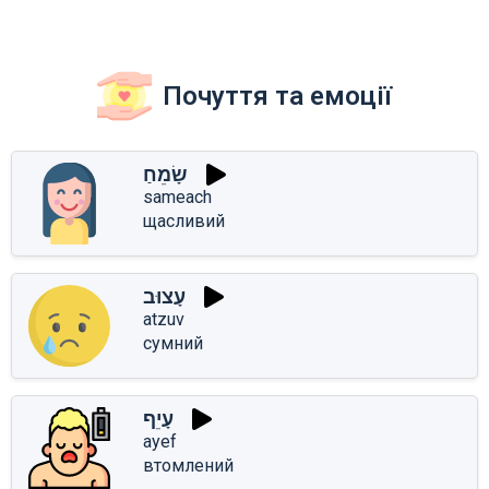
Почуття та емоції
שָׂמֵחַ
sameach
щасливий
עָצוּב
atzuv
сумний
עָיֵף
ayef
втомлений