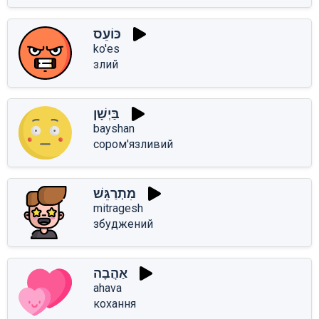
כּוֹעֵס
ko'es
злий
בַּיְשָׁן
bayshan
сором'язливий
מִתְרַגֵּשׁ
mitragesh
збуджений
אַהֲבָה
ahava
кохання