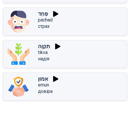
פַּחַד
pachad
страх
תִּקְוָה
tikva
надія
אֵמוּן
emun
довіра