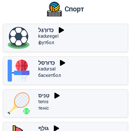
Спорт
כַּדּוּרֶגֶל
kaduregel
футбол
כַּדּוּרְסַל
kadursal
баскетбол
טֵנִיס
tenis
теніс
גּוֹלְף