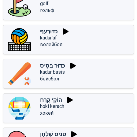
golf
гольф
כַּדּוּרְעָף
kadur'af
волейбол
כַּדּוּר בָּסִיס
kadur basis
бейсбол
הוֹקִי קֶרַח
hoki kerach
хокей
טֵנִיס שֻׁלְחָן