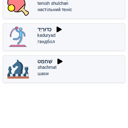
tenish shulchan
настільний теніс
כַּדּוּרְיָד
kaduryad
гандбол
שַׁחְמָט
shachmat
шахи