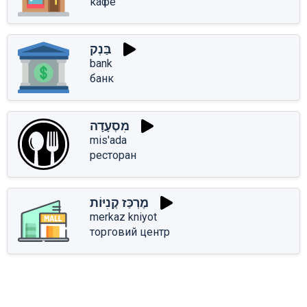
кафе
בַּנְק
bank
банк
מִסְעָדָה
mis'ada
ресторан
מֶרְכַּז קְנִיּוֹת
merkaz kniyot
торговий центр