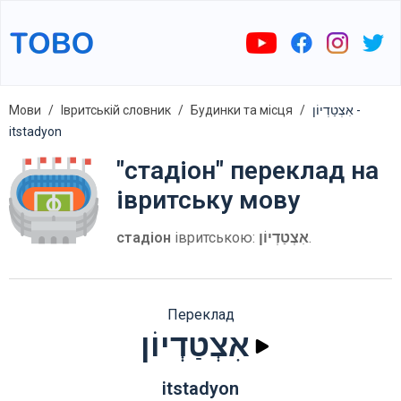
Мови
Івритській словник
Будинки та місця
אִצְטַדְיוֹן -
itstadyon
"стадіон" переклад на
івритську мову
стадіон
івритською:
אִצְטַדְיוֹן
.
Переклад
אִצְטַדְיוֹן
itstadyon