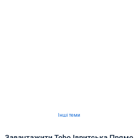
Інші теми
Завантажити Tobo Івритська Прямо