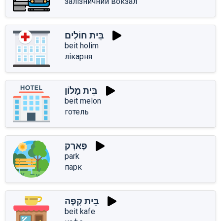
залізничний вокзал
בֵּית חוֹלִים
beit holim
лікарня
בֵּית מָלוֹן
beit melon
готель
פָּארְק
park
парк
בֵּית קָפֶה
beit kafe