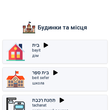
Будинки та місця
בַּיִת
bayit
дім
בֵּית סֵפֶר
beit sefer
школа
תַּחֲנַת רַכֶּבֶת
tachanat