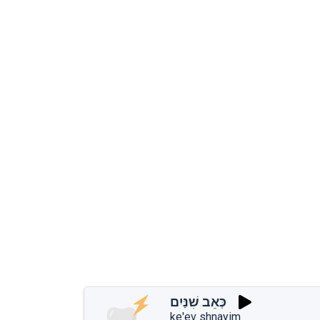
כְּאֵב שִׁנַּיִם
ke'ev shnayim