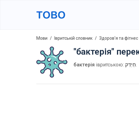
Мови
Івритській словник
Здоров'я та фітнес
"бактерія" пере
бактерія
івритською:
חַיְדַּק
.