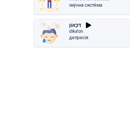
іму́нна систе́ма
דִּכָּאוֹן
dika'on
депресія