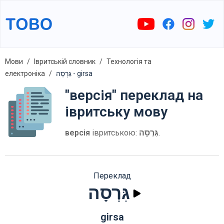
Мови
Івритській словник
Технологія та
електроніка
גִּרְסָה - girsa
"версія" переклад на
івритську мову
версія
івритською:
גִּרְסָה
.
Переклад
גִּרְסָה
girsa