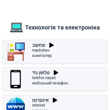
Технологія та електроніка
מַחְשֵׁב
machshev
комп'ютер
טֵלֵפוֹן נַיָּד
telefon nayad
мобільний телефон
אִינְטֶרְנֵט
internet