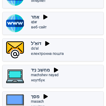
інтернет
אֲתָר
aֲtar
веб-сайт
דּוֹאַ"ל
do'al
електронна пошта
מַחְשֵׁב נַיָּד
machshev nayad
ноутбук
מָסָךְ
masach