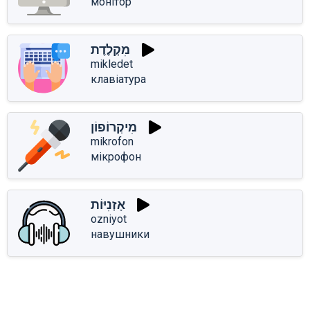
монітор
מִקְלֶדֶת
mikledet
клавіатура
מִיקְרוֹפוֹן
mikrofon
мікрофон
אָזְנִיּוֹת
ozniyot
навушники