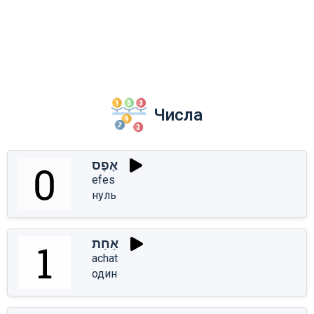
Числа
אֶפֶס
efes
нуль
אַחַת
achat
один