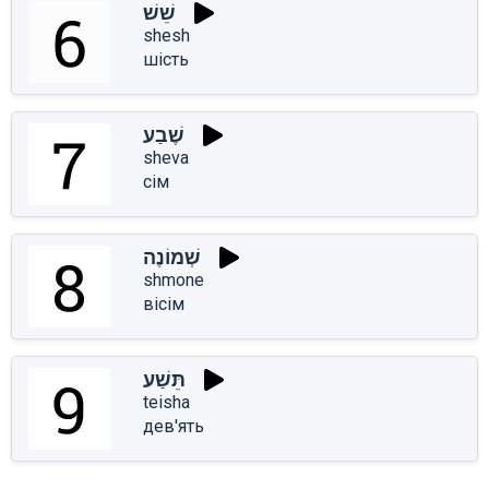
שֵׁשׁ
shesh
шість
שֶׁבַע
sheva
сім
שְׁמוֹנֶה
shmone
вісім
תֵּשַׁע
teisha
дев'ять