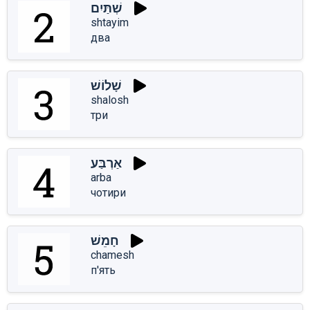
שְׁתַּיִם
shtayim
два
שָׁלוֹשׁ
shalosh
три
אַרְבַּע
arba
чотири
חָמֵשׁ
chamesh
п'ять