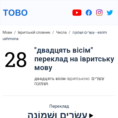
Мови
Івритській словник
Числа
עֶשְׂרִים וּשְׁמוֹנָה - esrim
ushmona
"двадцять вісім"
переклад на івритську
мову
двадцять вісім
івритською:
עֶשְׂרִים
וּשְׁמוֹנָה
.
Переклад
עֶשְׂרִים וּשְׁמוֹנָה