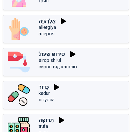
грип
אָלֶרְגִּיָּה
allergiya
алергія
סִירוֹפּ שִׁעוּל
sirop shi'ul
сироп від кашлю
כַּדּוּר
kadur
пігулка
תְּרוּפָה
trufa