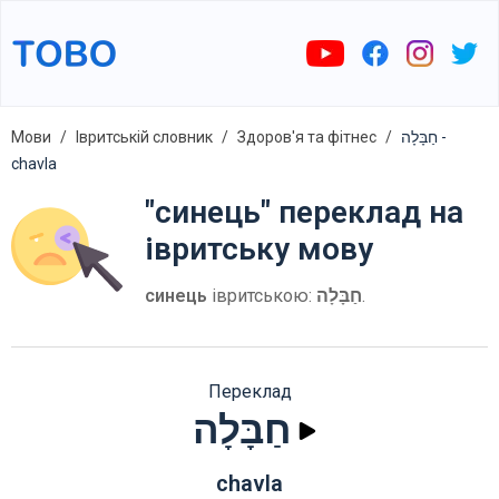
Мови
Івритській словник
Здоров'я та фітнес
חַבָּלָה -
chavla
"синець" переклад на
івритську мову
синець
івритською:
חַבָּלָה
.
Переклад
חַבָּלָה
chavla