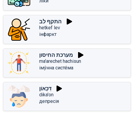
ліки
התקף לב
hetkef lev
інфаркт
מערכת החיסון
ma'arechet hachisun
іму́нна систе́ма
דִּכָּאוֹן
dika'on
депресія