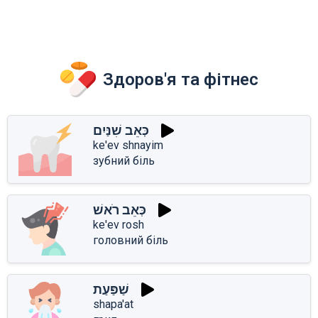
Здоров'я та фітнес
כְּאֵב שִׁנַּיִם
ke'ev shnayim
зубний біль
כְּאֵב רֹאשׁ
ke'ev rosh
головний біль
שַׁפַּעַת
shapa'at