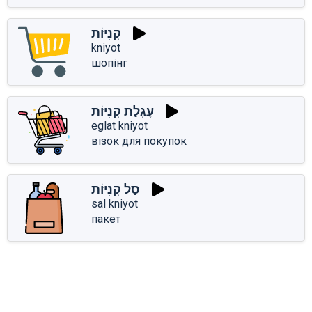
קְנִיּוֹת
kniyot
шопінг
עֶגְלַת קְנִיּוֹת
eglat kniyot
візок для покупок
סַל קְנִיּוֹת
sal kniyot
пакет