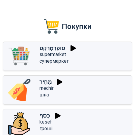
Покупки
סוּפֶּרְמַרְקֶט
supermarket
супермаркет
מְחִיר
mechir
ціна
כֶּסֶף
kesef
гроші