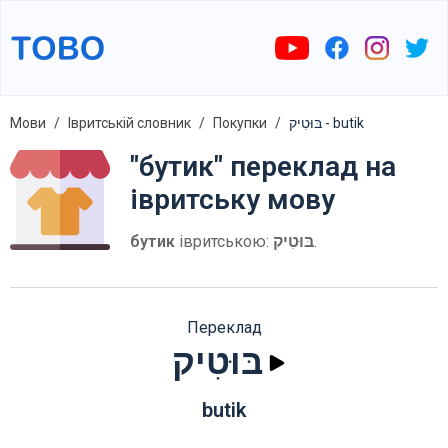
Мови
Івритській словник
Покупки
בּוּטִיק - butik
"бутик" переклад на
івритську мову
бутик
івритською:
בּוּטִיק
.
Переклад
בּוּטִיק
butik