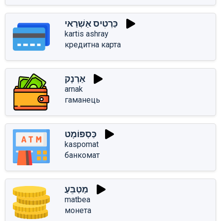
כַּרְטִיס אַשְׁרַאי
kartis ashray
кредитна карта
אַרְנָק
arnak
гаманець
כַּסְפּוֹמָט
kaspomat
банкомат
מַטְבֵּעַ
matbea
монета