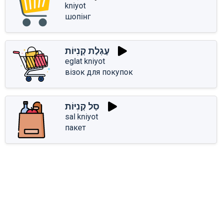
kniyot
шопінг
עֶגְלַת קְנִיּוֹת
eglat kniyot
візок для покупок
סַל קְנִיּוֹת
sal kniyot
пакет