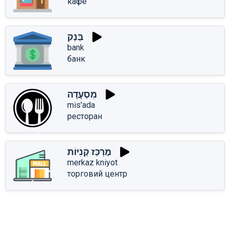
кафе
בַּנְק
bank
банк
מִסְעָדָה
mis'ada
ресторан
מֶרְכַּז קְנִיּוֹת
merkaz kniyot
торговий центр