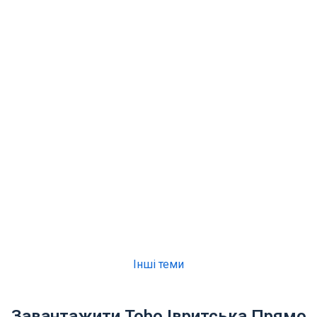
Інші теми
Завантажити Tobo Івритська Прямо