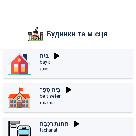
Будинки та місця
בַּיִת
bayit
дім
בֵּית סֵפֶר
beit sefer
школа
תַּחֲנַת רַכֶּבֶת
tachanat