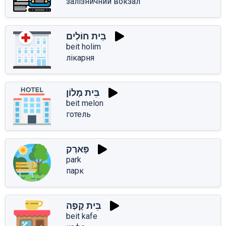
залізничний вокзал
בֵּית חוֹלִים
beit holim
лікарня
בֵּית מָלוֹן
beit melon
готель
פָּארְק
park
парк
בֵּית קָפֶה
beit kafe