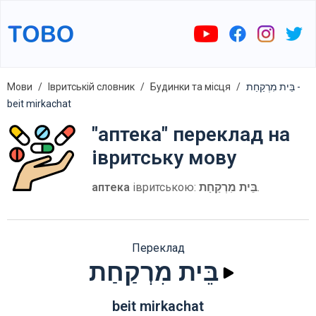
Мови
Івритській словник
Будинки та місця
בֵּית מִרְקַחַת -
beit mirkachat
"аптека" переклад на
івритську мову
аптека
івритською:
בֵּית מִרְקַחַת
.
Переклад
בֵּית מִרְקַחַת
beit mirkachat