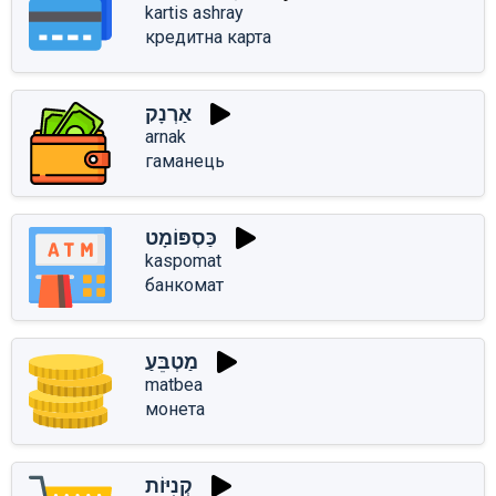
kartis ashray
кредитна карта
אַרְנָק
arnak
гаманець
כַּסְפּוֹמָט
kaspomat
банкомат
מַטְבֵּעַ
matbea
монета
קְנִיּוֹת