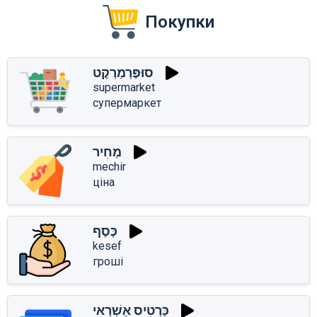
Покупки
סוּפֶּרְמַרְקֶט
supermarket
супермаркет
מְחִיר
mechir
ціна
כֶּסֶף
kesef
гроші
כַּרְטִיס אַשְׁרַאי