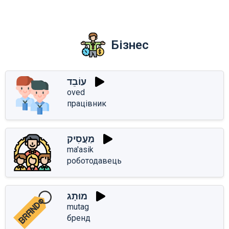
Бізнес
עוֹבֵד
oved
працівник
מַעֲסִיק
ma'asik
роботодавець
מוּתָג
mutag
бренд