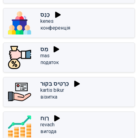
כֶּנֶס
kenes
конференція
מַס
mas
податок
כַּרְטִיס בִּקּוּר
kartis bikur
візитка
רֶוַח
revach
вигода