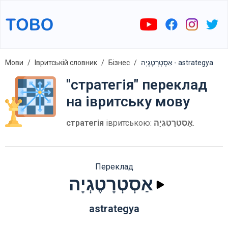
Мови
Івритській словник
Бізнес
אַסְטְרָטֶגְיָה - astrategya
"стратегія" переклад
на івритську мову
стратегія
івритською:
אַסְטְרָטֶגְיָה
.
Переклад
אַסְטְרָטֶגְיָה
astrategya