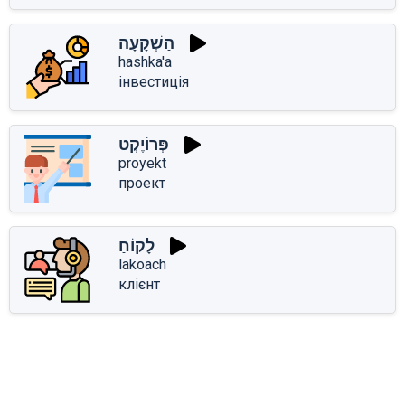
הַשְׁקָעָה
hashka'a
інвестиція
פְּרוֹיֶקְט
proyekt
проект
לָקוֹחַ
lakoach
клієнт