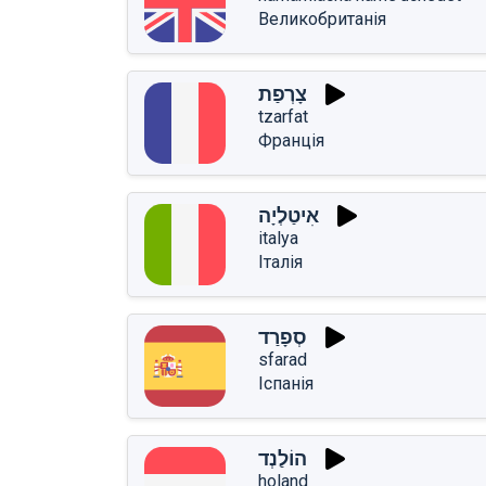
Великобританія
צָרְפַת
tzarfat
Франція
אִיטַלְיָה
italya
Італія
סְפָרַד
sfarad
Іспанія
הוֹלַנְד
holand