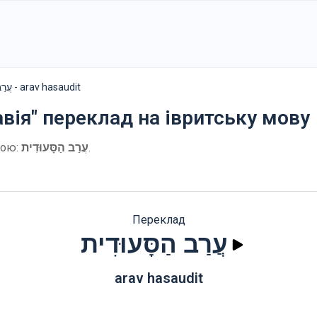
עֲרַב הַסָּעוּדִית - arav hasaudit
авія" переклад на івритську мову
кою:
עֲרַב הַסָּעוּדִית
.
Переклад
עֲרַב הַסָּעוּדִית
arav hasaudit