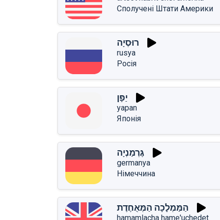
Сполучені Штати Америки
רוּסְיָה
rusya
Росія
יַפָּן
yapan
Японія
גֶּרְמַנְיָה
germanya
Німеччина
הַמַּמְלָכָה הַמְּאֻחֶדֶת
hamamlacha hame'uchedet