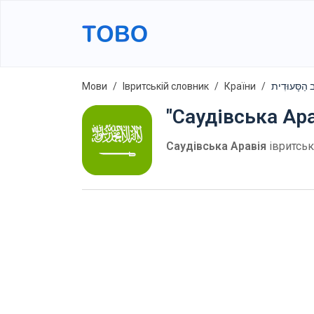
Мови
Івритській словник
Країни
"Саудівська Ар
Саудівська Аравія
івритсь