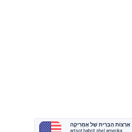
אַרְצוֹת הַבְּרִית שֶׁל אָמֵרִיקָה
artsot habrit shel amerika