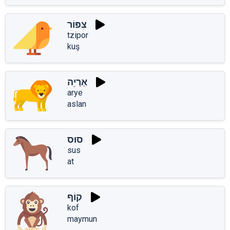
צִפּוֹר
tzipor
kuş
אַרְיֵה
arye
aslan
סוּס
sus
at
קוֹף
kof
maymun