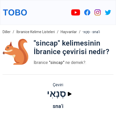
Diller
İbranice Kelime Listeleri
Hayvanlar
סְנָאִי - sna'i
"sincap" kelimesinin
İbranice çevirisi nedir?
İbranice
"sincap"
ne demek?.
Çeviri
סְנָאִי
sna'i