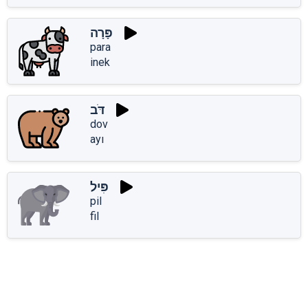
פָּרָה
para
inek
דֹּב
dov
ayı
פִּיל
pil
fil