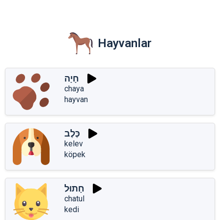
Hayvanlar
חָיָה
chaya
hayvan
כֶּלֶב
kelev
köpek
חָתוּל
chatul
kedi