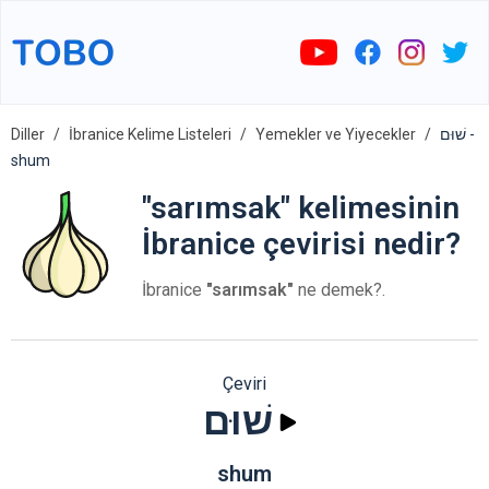
Diller
İbranice Kelime Listeleri
Yemekler ve Yiyecekler
שׁוּם -
shum
"sarımsak" kelimesinin
İbranice çevirisi nedir?
İbranice
"sarımsak"
ne demek?.
Çeviri
שׁוּם
shum