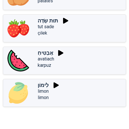
patates
תּוּת שָׂדֶה
tut sade
çilek
אֲבַטִּיחַ
avatiach
karpuz
לִימוֹן
limon
limon