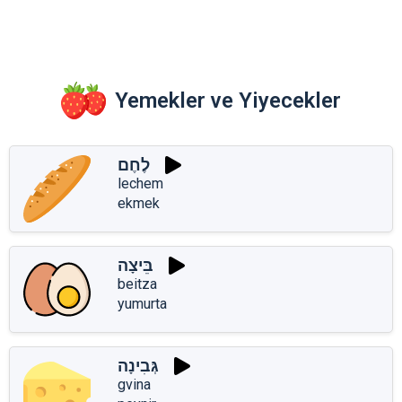
Yemekler ve Yiyecekler
לֶחֶם
lechem
ekmek
בֵּיצָה
beitza
yumurta
גְּבִינָה
gvina