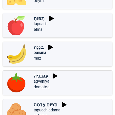
peynir
תַּפּוּחַ
tapuach
elma
בָּנָנָה
banana
muz
עַגְבָנִיָּה
agvaniya
domates
תַּפּוּחַ אֲדָמָה
tapuach adama