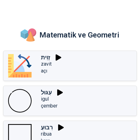
Matematik ve Geometri
זָוִית
zavit
açı
עִגּוּל
igul
çember
רִבּוּעַ
ribua