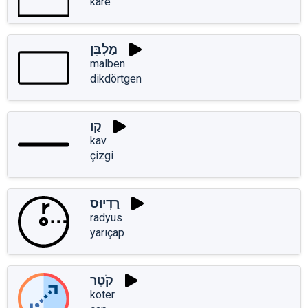
kare
מַלְבֵּן
malben
dikdörtgen
קַו
kav
çizgi
רַדְיוּס
radyus
yarıçap
קֹטֶר
koter