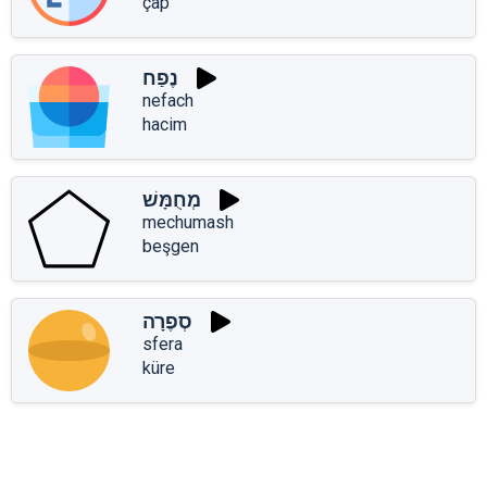
çap
נֶפַח
nefach
hacim
מְחֻמָּשׁ
mechumash
beşgen
סְפֶרָה
sfera
küre