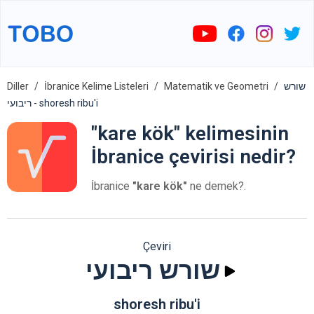
Diller
İbranice Kelime Listeleri
Matematik ve Geometri
שורש
ריבועי - shoresh ribu'i
"kare kök" kelimesinin
İbranice çevirisi nedir?
İbranice
"kare kök"
ne demek?.
Çeviri
שורש ריבועי
shoresh ribu'i