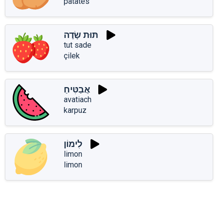
patates
תּוּת שָׂדֶה
tut sade
çilek
אֲבַטִּיחַ
avatiach
karpuz
לִימוֹן
limon
limon