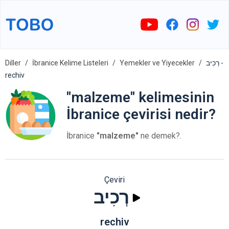
Diller
İbranice Kelime Listeleri
Yemekler ve Yiyecekler
רְכִיב -
rechiv
"malzeme" kelimesinin
İbranice çevirisi nedir?
İbranice
"malzeme"
ne demek?.
Çeviri
רְכִיב
rechiv