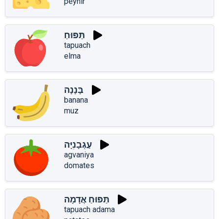
peynir
תַּפּוּחַ
tapuach
elma
בָּנָנָה
banana
muz
עַגְבָנִיָּה
agvaniya
domates
תַּפּוּחַ אֲדָמָה
tapuach adama