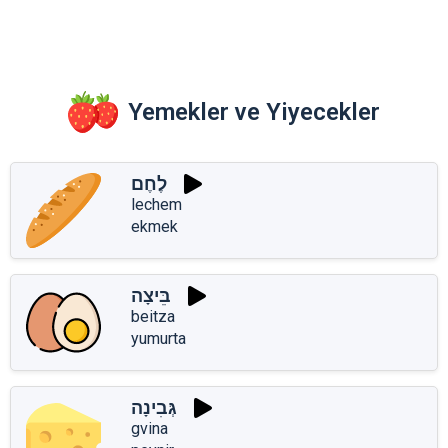
Yemekler ve Yiyecekler
לֶחֶם
lechem
ekmek
בֵּיצָה
beitza
yumurta
גְּבִינָה
gvina