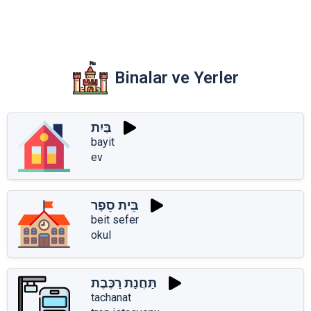
Binalar ve Yerler
בַּיִת
bayit
ev
בֵּית סֵפֶר
beit sefer
okul
תַּחֲנַת רַכֶּבֶת
tachanat