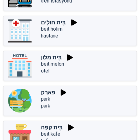
tren istasyonu
בֵּית חוֹלִים
beit holim
hastane
בֵּית מָלוֹן
beit melon
otel
פָּארְק
park
park
בֵּית קָפֶה
beit kafe