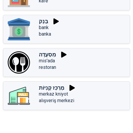
kafe
בַּנְק
bank
banka
מִסְעָדָה
mis'ada
restoran
מֶרְכַּז קְנִיּוֹת
merkaz kniyot
alışveriş merkezi