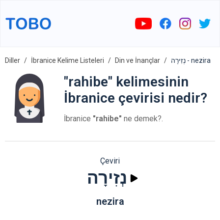
Diller
İbranice Kelime Listeleri
Din ve İnançlar
נְזִירָה - nezira
"rahibe" kelimesinin
İbranice çevirisi nedir?
İbranice
"rahibe"
ne demek?.
Çeviri
נְזִירָה
nezira