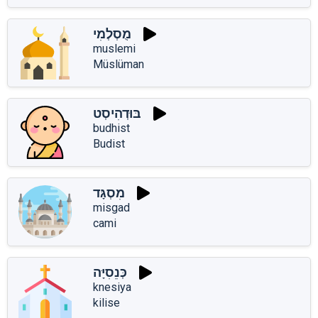
מֻסְלְמִי
muslemi
Müslüman
בּוּדְהִיסְט
budhist
Budist
מִסְגָּד
misgad
cami
כְּנֵסִיָּה
knesiya
kilise