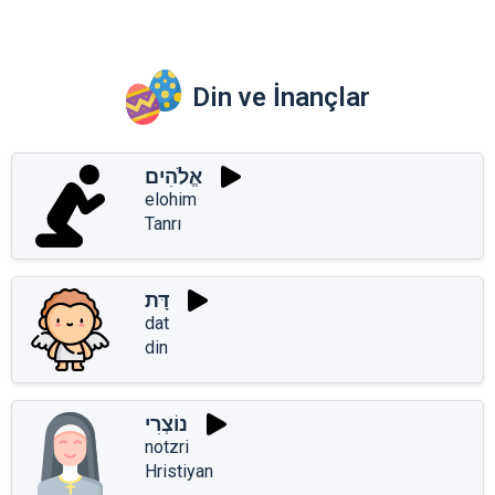
Din ve İnançlar
אֱלֹהִים
elohim
Tanrı
דָּת
dat
din
נוֹצְרִי
notzri
Hristiyan