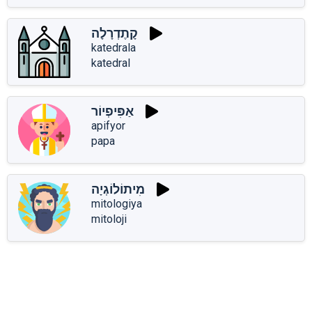
קָתֶדְרָלָה
katedrala
katedral
אַפִּיפְיוֹר
apifyor
papa
מִיתוֹלוֹגְיָה
mitologiya
mitoloji