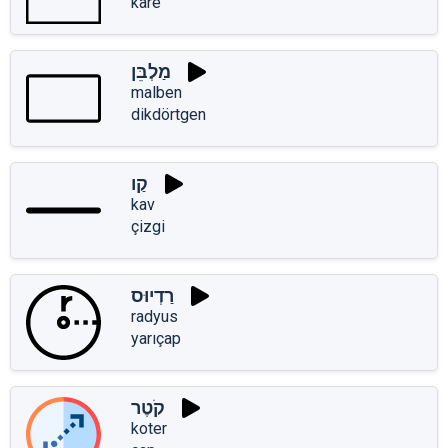
kare
מַלְבֵּן
malben
dikdörtgen
קַו
kav
çizgi
רַדְיוּס
radyus
yarıçap
קֹטֶר
koter