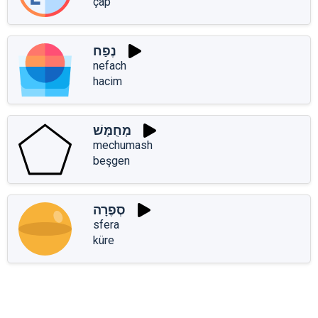
çap
נֶפַח
nefach
hacim
מְחֻמָּשׁ
mechumash
beşgen
סְפֶרָה
sfera
küre