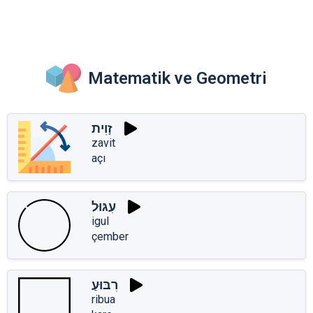
Matematik ve Geometri
זָוִית
zavit
açı
עִגּוּל
igul
çember
רִבּוּעַ
ribua