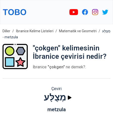
Diller
İbranice Kelime Listeleri
Matematik ve Geometri
מְצֻלָּע
- metzula
"çokgen" kelimesinin
İbranice çevirisi nedir?
İbranice
"çokgen"
ne demek?.
Çeviri
מְצֻלָּע
metzula