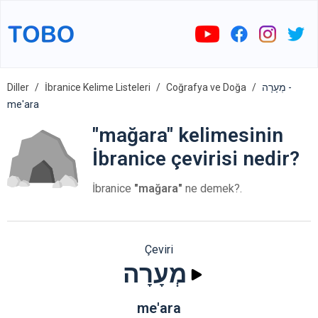
Diller
İbranice Kelime Listeleri
Coğrafya ve Doğa
מְעָרָה -
me'ara
"mağara" kelimesinin
İbranice çevirisi nedir?
İbranice
"mağara"
ne demek?.
Çeviri
מְעָרָה
me'ara