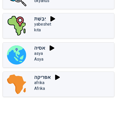
okyanus
יַבֶּשֶׁת
yabeshet
kıta
אסיה
asya
Asya
אפריקה
afrika
Afrika