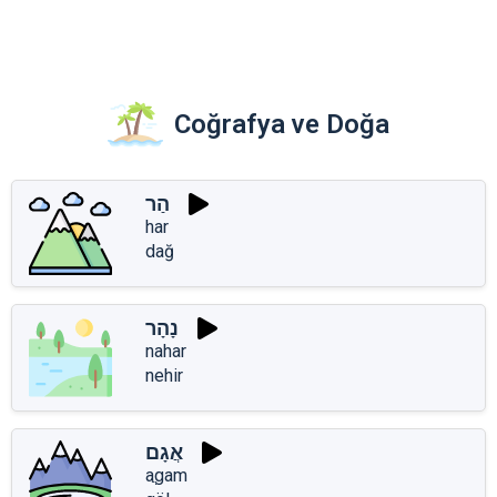
Coğrafya ve Doğa
הַר
har
dağ
נָהָר
nahar
nehir
אֲגָם
aֲgam