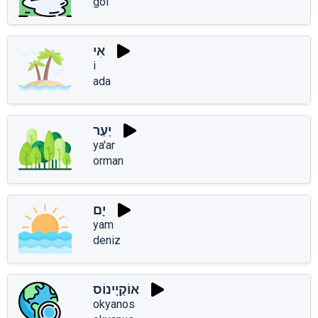
göl
אִי
i
ada
יַעַר
ya'ar
orman
יָם
yam
deniz
אוֹקְיָינוֹס
okyanos