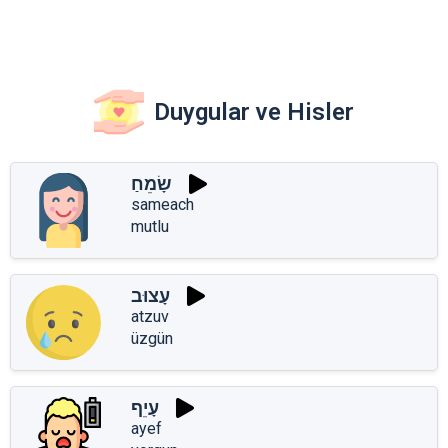
Duygular ve Hisler
שָׂמֵחַ
sameach
mutlu
עָצוּב
atzuv
üzgün
עָיֵף
ayef