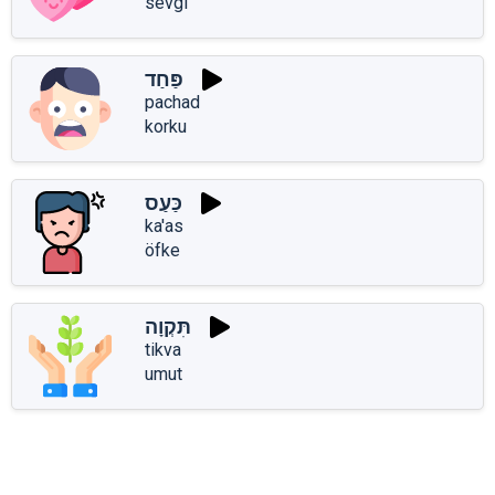
sevgi
פַּחַד
pachad
korku
כַּעַס
ka'as
öfke
תִּקְוָה
tikva
umut