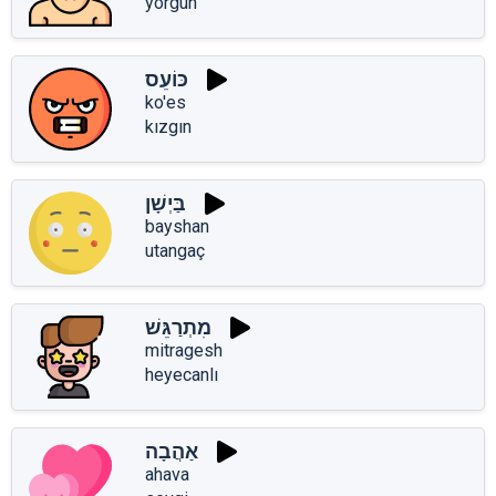
yorgun
כּוֹעֵס
ko'es
kızgın
בַּיְשָׁן
bayshan
utangaç
מִתְרַגֵּשׁ
mitragesh
heyecanlı
אַהֲבָה
ahava