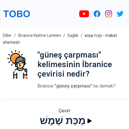
Diller
İbranice Kelime Listeleri
Sağlık
מַכַּת שֶׁמֶשׁ - makat
shemesh
"güneş çarpması"
kelimesinin İbranice
çevirisi nedir?
İbranice
"güneş çarpması"
ne demek?.
Çeviri
מַכַּת שֶׁמֶשׁ