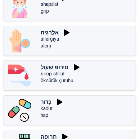
shapa'at
grip
אָלֶרְגִּיָּה
allergiya
alerji
סִירוֹפּ שִׁעוּל
sirop shi'ul
öksürük şurubu
כַּדּוּר
kadur
hap
תְּרוּפָה