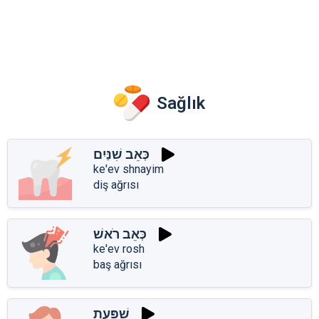
Sağlık
כְּאֵב שִׁנַּיִם
ke'ev shnayim
diş ağrısı
כְּאֵב רֹאשׁ
ke'ev rosh
baş ağrısı
שַׁפַּעַת