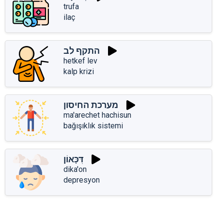
trufa
ilaç
התקף לב
hetkef lev
kalp krizi
מערכת החיסון
ma'arechet hachisun
bağışıklık sistemi
דִּכָּאוֹן
dika'on
depresyon