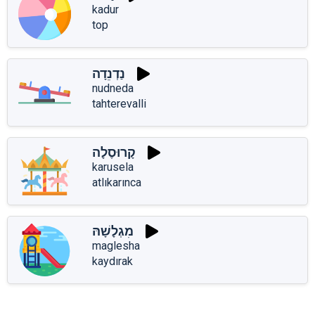
kadur
top
נַדְנֵדָה
nudneda
tahterevalli
קָרוּסֶלָה
karusela
atlıkarınca
מִגְלָשָׁהּ
maglesha
kaydırak