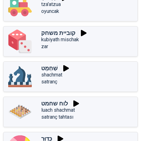
tza'atzua
oyuncak
קוביית משחק
kubiyath mischak
zar
שַׁחְמָט
shachmat
satranç
לוח שחמט
luach shachmat
satranç tahtası
כַּדּוּר