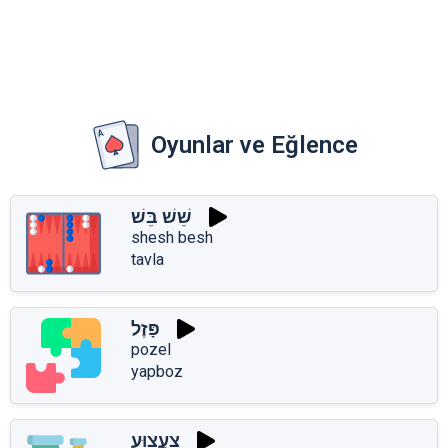
Oyunlar ve Eğlence
שֵׁשׁ בֵּשׁ
shesh besh
tavla
פָּזֶל
pozel
yapboz
צַעֲצוּעַ