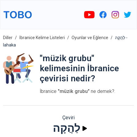
Diller
İbranice Kelime Listeleri
Oyunlar ve Eğlence
לַהֲקָה -
lahaka
"müzik grubu"
kelimesinin İbranice
çevirisi nedir?
İbranice
"müzik grubu"
ne demek?.
Çeviri
לַהֲקָה