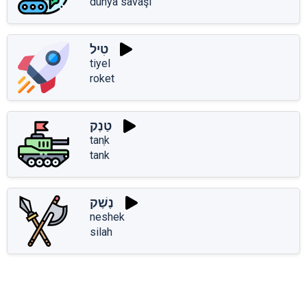
dünya savaşı
טִיל
tiyel
roket
טַנְק
tanְk
tank
נֶשֶׁק
neshek
silah