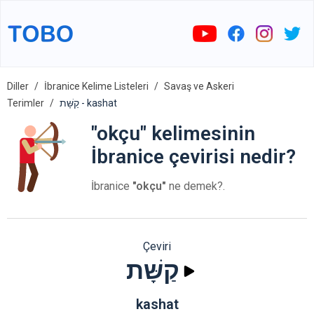
Diller
İbranice Kelime Listeleri
Savaş ve Askeri
Terimler
קַשָּׁת - kashat
"okçu" kelimesinin
İbranice çevirisi nedir?
İbranice
"okçu"
ne demek?.
Çeviri
קַשָּׁת
kashat