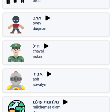
ordu
אוֹיֵב
oyev
düşman
חַיָּל
chayal
asker
אַבִּיר
abir
şövalye
מלחמת עולם
milchemet olam