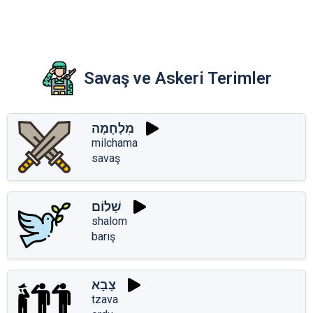
Savaş ve Askeri Terimler
מִלְחָמָה
milchama
savaş
שָׁלוֹם
shalom
barış
צָבָא
tzava