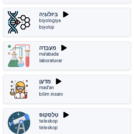
בִּיּוֹלוֹגְיָה
biyologiya
biyoloji
מַעְבָּדָה
ma'abada
laboratuvar
מַדְּעָן
mad'an
bilim insanı
טֵלֶסְקוֹפּ
teleskop
teleskop