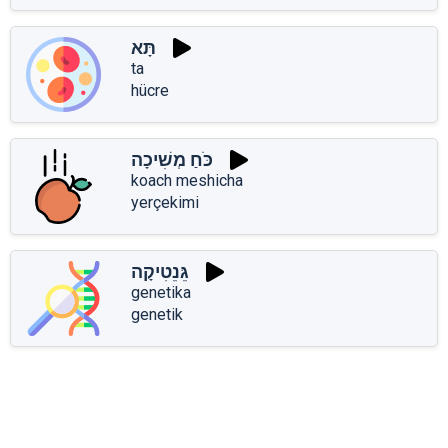
תָּא
ta
hücre
כֹּחַ מְשִׁיכָה
koach meshicha
yerçekimi
גֵּנֵטִיקָה
genetika
genetik