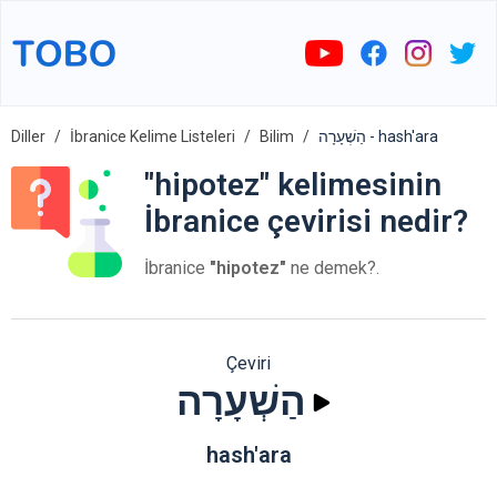
Diller
İbranice Kelime Listeleri
Bilim
הַשְׁעָרָה - hash'ara
"hipotez" kelimesinin
İbranice çevirisi nedir?
İbranice
"hipotez"
ne demek?.
Çeviri
הַשְׁעָרָה
hash'ara