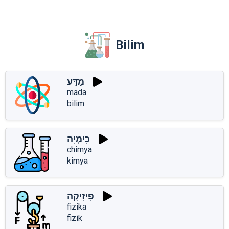
Bilim
מַדָּע
mada
bilim
כִימְיָה
chimya
kimya
פִיזִיקָה
fizika
fizik