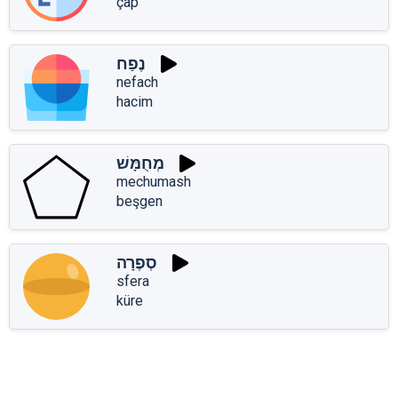
çap
נֶפַח
nefach
hacim
מְחֻמָּשׁ
mechumash
beşgen
סְפֶרָה
sfera
küre