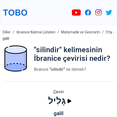
Diller
İbranice Kelime Listeleri
Matematik ve Geometri
גָּלִיל -
galil
"silindir" kelimesinin
İbranice çevirisi nedir?
İbranice
"silindir"
ne demek?.
Çeviri
גָּלִיל
galil