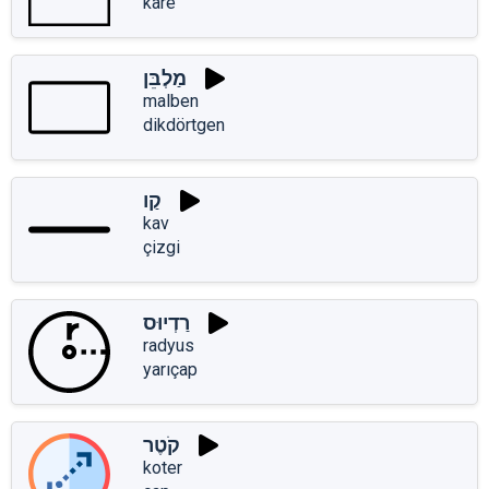
kare
מַלְבֵּן
malben
dikdörtgen
קַו
kav
çizgi
רַדְיוּס
radyus
yarıçap
קֹטֶר
koter