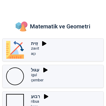
Matematik ve Geometri
זָוִית
zavit
açı
עִגּוּל
igul
çember
רִבּוּעַ
ribua