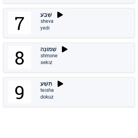
שֶׁבַע
sheva
yedi
שְׁמוֹנֶה
shmone
sekiz
תֵּשַׁע
teisha
dokuz