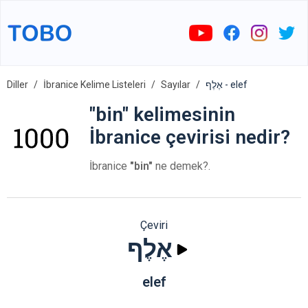
Diller
İbranice Kelime Listeleri
Sayılar
אֶלֶף - elef
"bin" kelimesinin
İbranice çevirisi nedir?
İbranice
"bin"
ne demek?.
Çeviri
אֶלֶף
elef