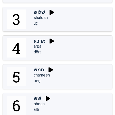
שָׁלוֹשׁ
shalosh
üç
אַרְבַּע
arba
dört
חָמֵשׁ
chamesh
beş
שֵׁשׁ
shesh
altı