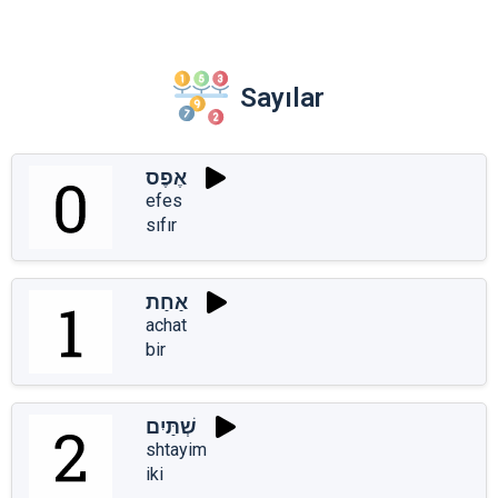
Sayılar
אֶפֶס
efes
sıfır
אַחַת
achat
bir
שְׁתַּיִם
shtayim
iki