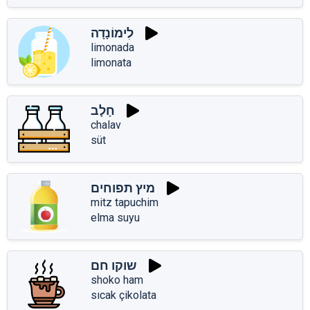
לִימוֹנָדָה
limonada
limonata
חָלָב
chalav
süt
מיץ תפוחים
mitz tapuchim
elma suyu
שוקו חם
shoko ham
sıcak çikolata