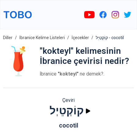
Diller
İbranice Kelime Listeleri
İçecekler
קוֹקְטֵיְל - cocotil
"kokteyl" kelimesinin
İbranice çevirisi nedir?
İbranice
"kokteyl"
ne demek?.
Çeviri
קוֹקְטֵיְל
cocotil