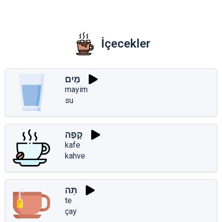
İçecekler
מַיִם
mayim
su
קָפֶה
kafe
kahve
תֵּה
te
çay