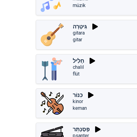
müzik
גִּיטָרָה
gitara
gitar
חָלִיל
chalil
flüt
כִּנּוֹר
kinor
keman
פְּסַנְתֵּר
psanter