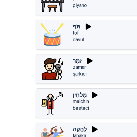
piyano
תֹּף
tof
davul
זַמָּר
zamar
şarkıcı
מַלְחִין
malchin
besteci
לַהֲקָה
lahaka