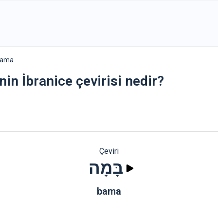
ב - bama
nin İbranice çevirisi nedir?
Çeviri
בָּמָה
bama