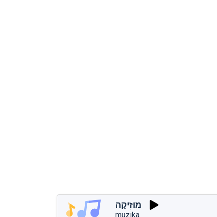
מוּזִיקָה
muzika