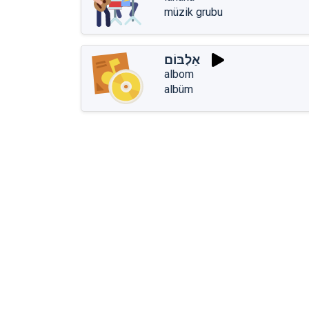
müzik grubu
אַלְבּוֹם
albom
albüm