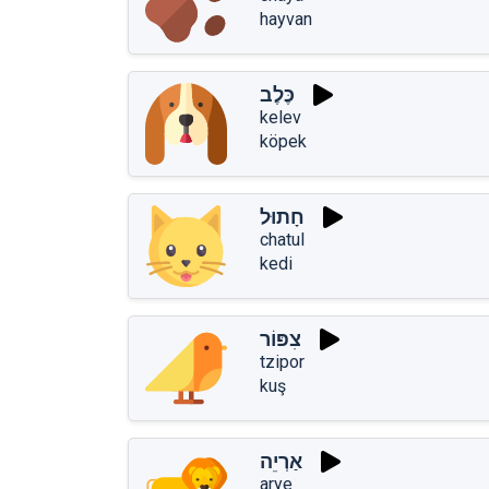
hayvan
כֶּלֶב
kelev
köpek
חָתוּל
chatul
kedi
צִפּוֹר
tzipor
kuş
אַרְיֵה
arye