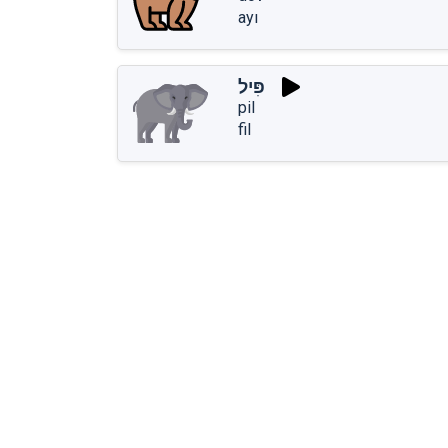
ayı
פִּיל
pil
fil