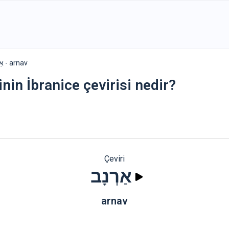
אַרְנָב - arnav
nin İbranice çevirisi nedir?
Çeviri
אַרְנָב
arnav