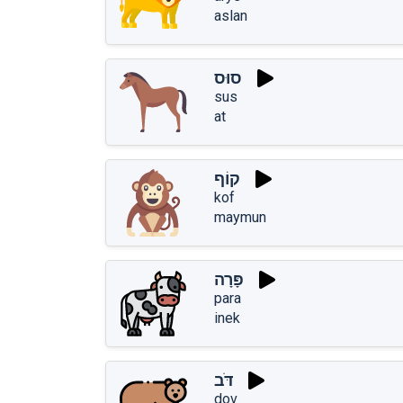
aslan
סוּס
sus
at
קוֹף
kof
maymun
פָּרָה
para
inek
דֹּב
dov