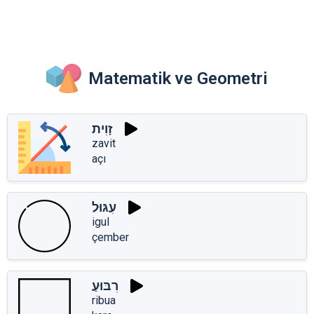
Matematik ve Geometri
זָוִית
zavit
açı
עִגּוּל
igul
çember
רִבּוּעַ
ribua