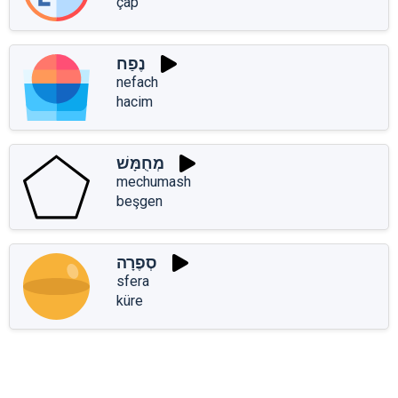
çap
נֶפַח
nefach
hacim
מְחֻמָּשׁ
mechumash
beşgen
סְפֶרָה
sfera
küre