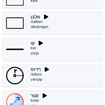
kare
מַלְבֵּן
malben
dikdörtgen
קַו
kav
çizgi
רַדְיוּס
radyus
yarıçap
קֹטֶר
koter