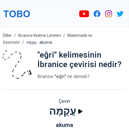
Diller
İbranice Kelime Listeleri
Matematik ve
Geometri
עֲקֻמָּה - akuma
"eğri" kelimesinin
İbranice çevirisi nedir?
İbranice
"eğri"
ne demek?.
Çeviri
עֲקֻמָּה
akuma