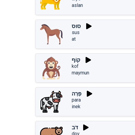
aslan
סוּס
sus
at
קוֹף
kof
maymun
פָּרָה
para
inek
דֹּב
dov