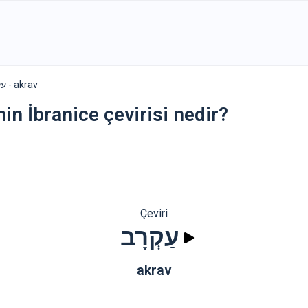
עַקְרָב - akrav
in İbranice çevirisi nedir?
Çeviri
עַקְרָב
akrav