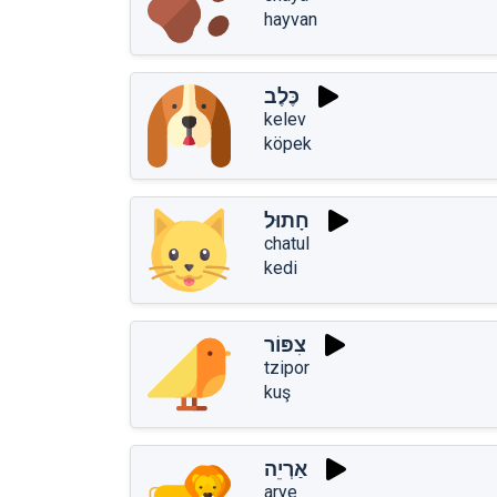
hayvan
כֶּלֶב
kelev
köpek
חָתוּל
chatul
kedi
צִפּוֹר
tzipor
kuş
אַרְיֵה
arye