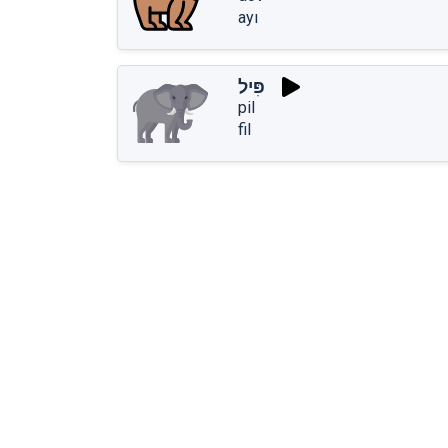
ayı
פִּיל
pil
fil