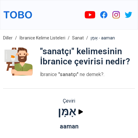
Diller
İbranice Kelime Listeleri
Sanat
אָמָּן - aaman
"sanatçı" kelimesinin
İbranice çevirisi nedir?
İbranice
"sanatçı"
ne demek?.
Çeviri
אָמָּן
aaman