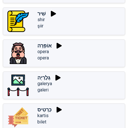
שִׁיר
shir
şiir
אוֹפֵּרָה
opera
opera
גָּלֶרְיָה
galerya
galeri
כַּרְטִיס
kartis
bilet