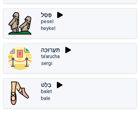
פֶּסֶל
pesel
heykel
תַּעֲרוּכָה
ta'arucha
sergi
בָּלֵט
balet
bale