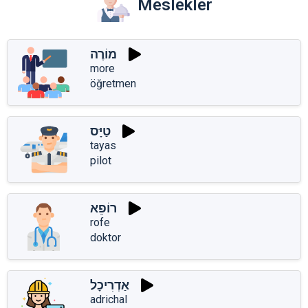
Meslekler
מוֹרֶה
more
öğretmen
טַיָּס
tayas
pilot
רוֹפֵא
rofe
doktor
אַדְרִיכָל
adrichal