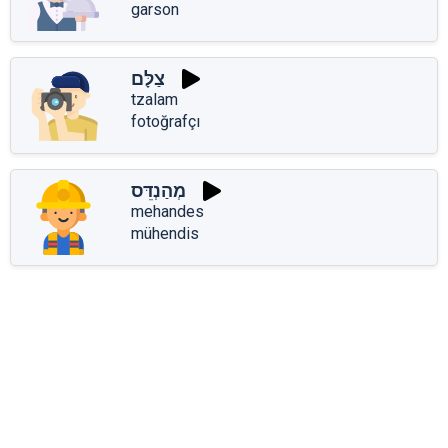
garson
צַלָּם
tzalam
fotoğrafçı
מְהַנְדֵּס
mehandes
mühendis