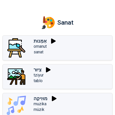
Sanat
אָמָּנוּת
omanut
sanat
צִיּוּר
tziyur
tablo
מוּזִיקָה
muzika
müzik