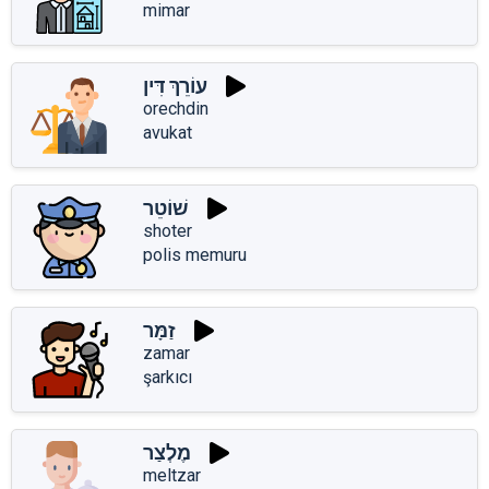
mimar
עוֹרֵךְ דִּין
orechdin
avukat
שׁוֹטֵר
shoter
polis memuru
זַמָּר
zamar
şarkıcı
מֶלְצַר
meltzar