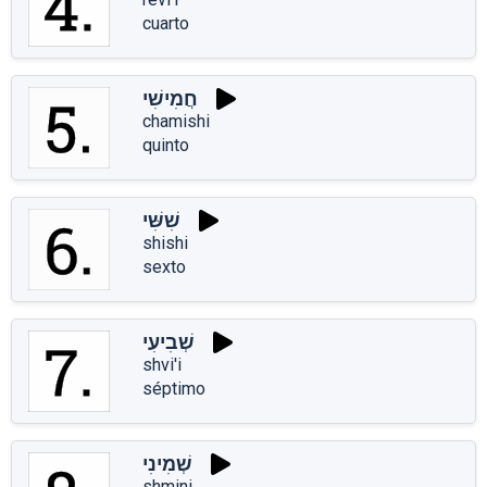
cuarto
חֲמִישִׁי
chamishi
quinto
שִׁשִּׁי
shishi
sexto
שְׁבִיעִי
shvi'i
séptimo
שְׁמִינִי
shmini