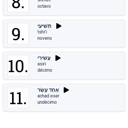
octavo
תְּשִׁיעִי
tshi'i
noveno
עֲשִׂירִי
asiri
décimo
אַחַד עָשָׂר
achad eser
undécimo