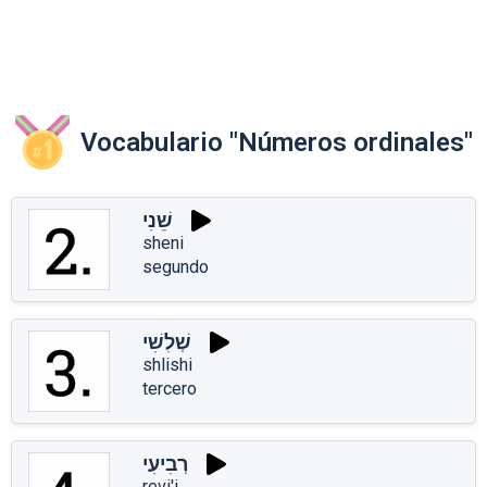
Vocabulario "Números ordinales"
שֵׁנִי
sheni
segundo
שְׁלִשִׁי
shlishi
tercero
רְבִיעִי
revi'i